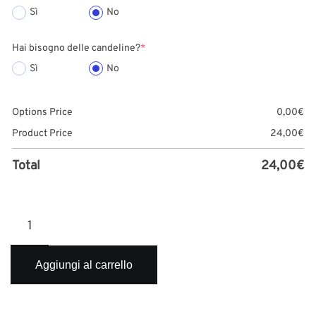
Sì
No
Hai bisogno delle candeline?
*
Sì
No
Options Price
0,00
€
Product Price
24,00
€
Total
24,00
€
Crostata
alla
Frutta
2.0
Aggiungi al carrello
quantità