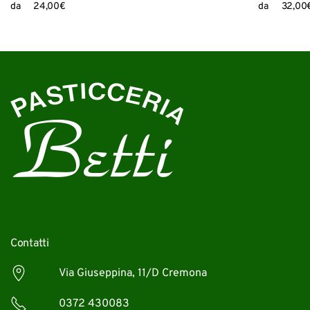
da
24,00
€
da
32,00
Contatti
Via Giuseppina, 11/D Cremona
0372 430083