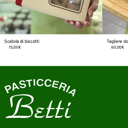
Scatola di biscotti
Tagliere d
15,00
€
60,00
€