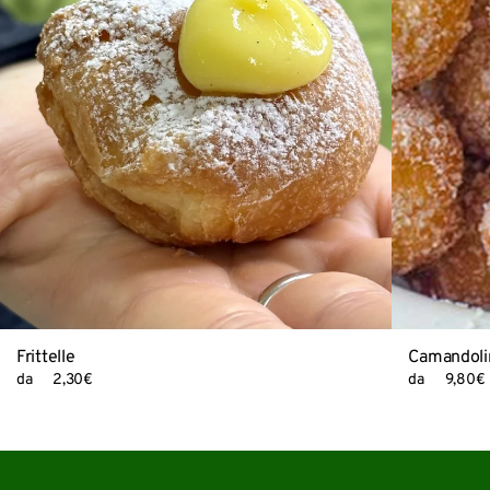
Frittelle
Camandoli
da
2,30
€
da
9,80
€