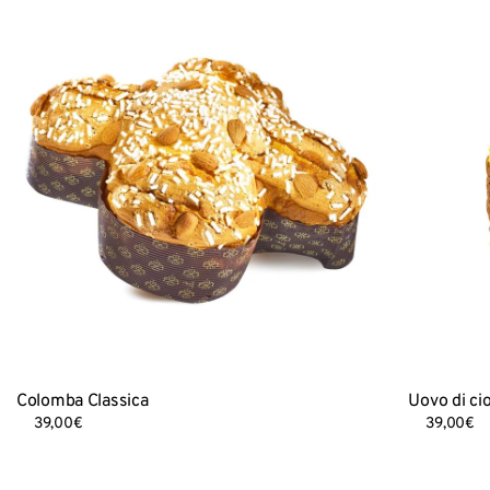
Colomba Classica
Uovo di cio
39,00
€
39,00
€