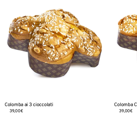
Colomba ai 3 cioccolati
Colomba C
39,00
€
39,00
€